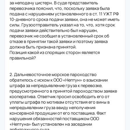
за неподачу цистерн. В суде представитель
перевозчика пояснил, что, поскольку заявка была
подана с нарушением установленного в ст. 11 УЖТ РФ
10-дневного срока подачи заявки, она не может иметь
силы. Грузоотправитель указал на то, что, хотя срок
подачи заявки действительно был нарушен,
перевозчик не сообщил в установленный срок об
отказе в принятии такой заявки и поэтому заявка
должна быть признана принятой.
Позиция какой из спорящих сторон является
правильной?
2. Дальневосточное морское пароходство
обратилось с иском к ООО «Нептун» о взыскании
штрафа за непредъявление груза к перевозке,
предусмотренного в принятой пароходством заявке
кооператива. Ответчик просил освободить его от
уплаты штрафа по мотивам отсутствия его вины в
непредъявлении груза ввиду неполучения
консервной продукции от его поставщика. Факт
нарушения обязанностей поставщиком ООО
«Нептуна» был установлен на заседании
арбитражного суда.