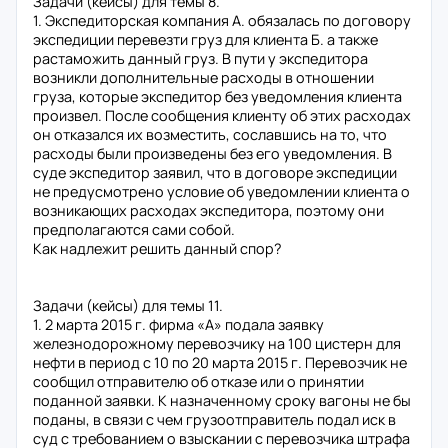
Задачи (кейсы) для темы 8.
1. Экспедиторская компания А. обязалась по договору
экспедиции перевезти груз для клиента Б. а также
растаможить данный груз. В пути у экспедитора
возникли дополнительные расходы в отношении
груза, которые экспедитор без уведомления клиента
произвел. После сообщения клиенту об этих расходах
он отказался их возместить, сославшись на то, что
расходы были произведены без его уведомления. В
суде экспедитор заявил, что в договоре экспедиции
не предусмотрено условие об уведомлении клиента о
возникающих расходах экспедитора, поэтому они
предполагаются сами собой.
Как надлежит решить данный спор?
Задачи (кейсы) для темы 11.
1. 2 марта 2015 г. фирма «А» подала заявку
железнодорожному перевозчику на 100 цистерн для
нефти в период с 10 по 20 марта 2015 г. Перевозчик не
сообщил отправителю об отказе или о принятии
поданной заявки. К назначенному сроку вагоны не бы
поданы, в связи с чем грузоотправитель подал иск в
суд с требованием о взыскании с перевозчика штрафа