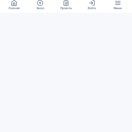
Главная
Заказ
Проекты
Войти
Меню
КОНТАКТЫ
support@student24.org
4.98
4.87
из
5
из
5
280+ отзывов
12 000+ оценок
Google Reviews
На Student24
МЕССЕНДЖЕРЫ
Диалог через VK
Чат в Telegram
ОСНОВНОЕ