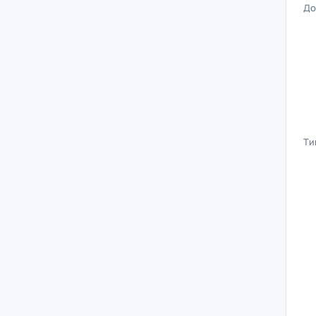
До
Ти