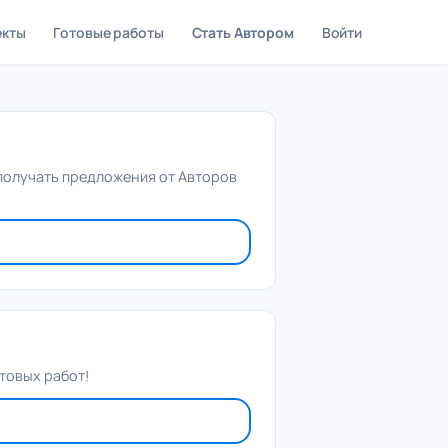
екты
Готовые работы
Стать Автором
Войти
 получать предложения от Авторов
товых работ!