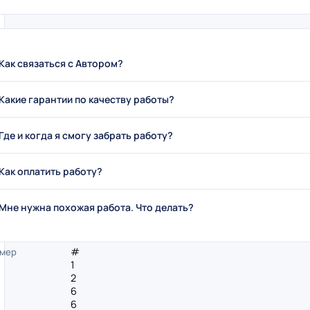
Как связаться с Автором?
Какие гарантии по качеству работы?
Где и когда я смогу забрать работу?
Как оплатить работу?
Мне нужна похожая работа. Что делать?
#
мер
1
2
6
6