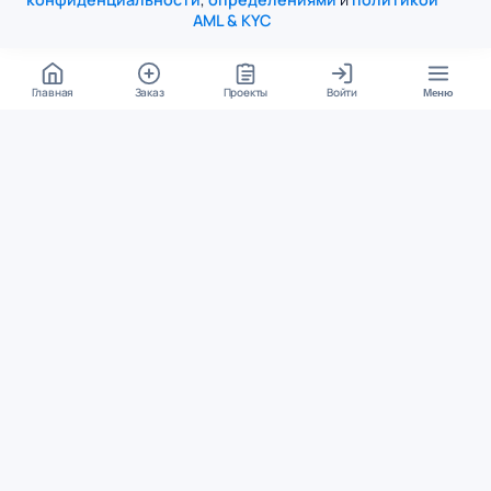
AML & KYC
Главная
Заказ
Проекты
Войти
Меню
КОНТАКТЫ
support@student24.org
4.98
4.87
из
5
из
5
280+ отзывов
12 000+ оценок
Google Reviews
На Student24
МЕССЕНДЖЕРЫ
Диалог через VK
Чат в Telegram