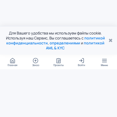
Для Вашего удобства мы используем файлы cookie.
Используя наш Сервис, Вы соглашаетесь с
политикой
✖
конфиденциальности
,
определениями
и
политикой
AML & KYC
Главная
Заказ
Проекты
Войти
Меню
КОНТАКТЫ
support@student24.org
4.98
4.87
из
5
из
5
280+ отзывов
12 000+ оценок
Google Reviews
На Student24