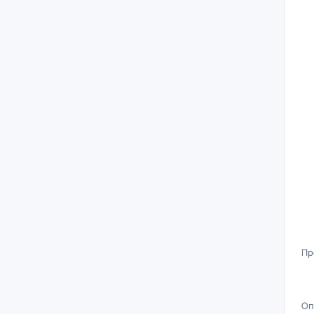
Пр
Оп