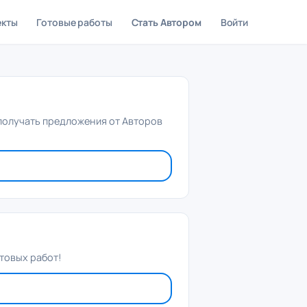
екты
Готовые работы
Стать Автором
Войти
 получать предложения от Авторов
товых работ!