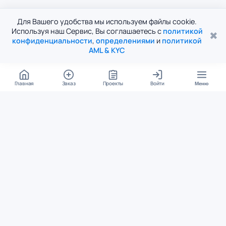
Для Вашего удобства мы используем файлы cookie.
Используя наш Сервис, Вы соглашаетесь с
политикой
✖
конфиденциальности
,
определениями
и
политикой
AML & KYC
Главная
Заказ
Проекты
Войти
Меню
КОНТАКТЫ
support@student24.org
4.98
4.87
из
5
из
5
280+ отзывов
12 000+ оценок
Google Reviews
На Student24