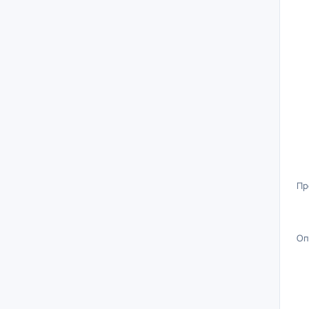
Пр
Оп