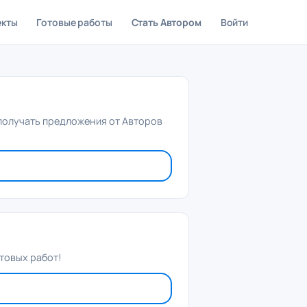
екты
Готовые работы
Стать Автором
Войти
 получать предложения от Авторов
товых работ!