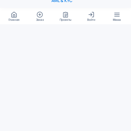
AML & KYC
Главная
Заказ
Проекты
Войти
Меню
КОНТАКТЫ
support@student24.org
4.98
4.87
из
5
из
5
280+ отзывов
12 000+ оценок
Google Reviews
На Student24
МЕССЕНДЖЕРЫ
Диалог через VK
Чат в Telegram