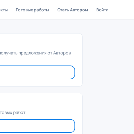
екты
Готовые работы
Стать Автором
Войти
 получать предложения от Авторов
товых работ!