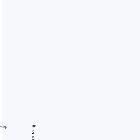
#
мер
2
5