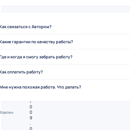
Как связаться с Автором?
Какие гарантии по качеству работы?
Где и когда я смогу забрать работу?
Как оплатить работу?
#
мер
Мне нужна похожая работа. Что делать?
2
6
7
0
0
бавлен
9
.
0