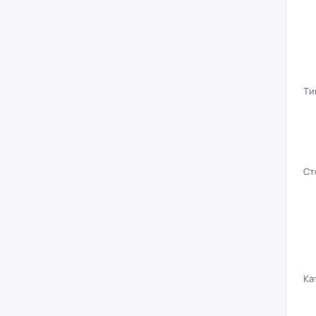
Ти
Ст
Ка