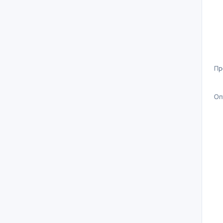
Пр
Оп