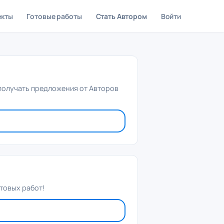
екты
Готовые работы
Стать Автором
Войти
 получать предложения от Авторов
товых работ!