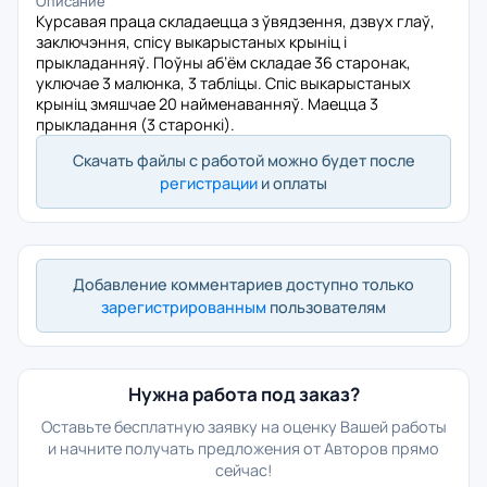
Описание
Курсавая праца складаецца з ўвядзення, дзвух глаў,
заключэння, спісу выкарыстаных крыніц і
прыкладанняў. Поўны аб’ём складае 36 старонак,
уключае 3 малюнка, 3 табліцы. Спіс выкарыстаных
крыніц змяшчае 20 найменаванняў. Маецца 3
прыкладання (3 старонкі).
Скачать файлы с работой можно будет после
регистрации
и оплаты
Добавление комментариев доступно только
зарегистрированным
пользователям
Нужна работа под заказ?
Оставьте бесплатную заявку на оценку Вашей работы
и начните получать предложения от Авторов прямо
сейчас!