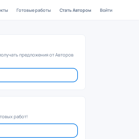
екты
Готовые работы
Стать Автором
Войти
 получать предложения от Авторов
товых работ!