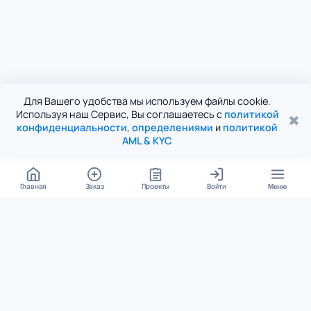
Для Вашего удобства мы используем файлы cookie.
Используя наш Сервис, Вы соглашаетесь с
политикой
✖
конфиденциальности
,
определениями
и
политикой
AML & KYC
Главная
Заказ
Проекты
Войти
Меню
КОНТАКТЫ
support@student24.org
4.98
4.87
из
5
из
5
280+ отзывов
12 000+ оценок