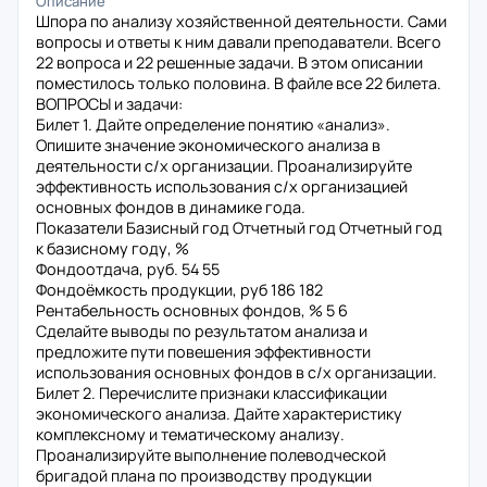
Описание
Шпора по анализу хозяйственной деятельности. Сами
вопросы и ответы к ним давали преподаватели. Всего
22 вопроса и 22 решенные задачи. В этом описании
поместилось только половина. В файле все 22 билета.
ВОПРОСЫ и задачи:
Билет 1. Дайте определение понятию «анализ».
Опишите значение экономического анализа в
деятельности с/х организации. Проанализируйте
эффективность использования с/х организацией
основных фондов в динамике года.
Показатели Базисный год Отчетный год Отчетный год
к базисному году, %
Фондоотдача, руб. 54 55
Фондоёмкость продукции, руб 186 182
Рентабельность основных фондов, % 5 6
Сделайте выводы по результатом анализа и
предложите пути повешения эффективности
использования основных фондов в с/х организации.
Билет 2. Перечислите признаки классификации
экономического анализа. Дайте характеристику
комплексному и тематическому анализу.
Проанализируйте выполнение полеводческой
бригадой плана по производству продукции