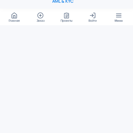
AML & KYC
Главная
Заказ
Проекты
Войти
Меню
КОНТАКТЫ
support@student24.org
4.98
4.87
из
5
из
5
280+ отзывов
12 000+ оценок
Google Reviews
На Student24
МЕССЕНДЖЕРЫ
Диалог через VK
Чат в Telegram