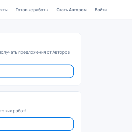
екты
Готовые работы
Стать Автором
Войти
 получать предложения от Авторов
товых работ!