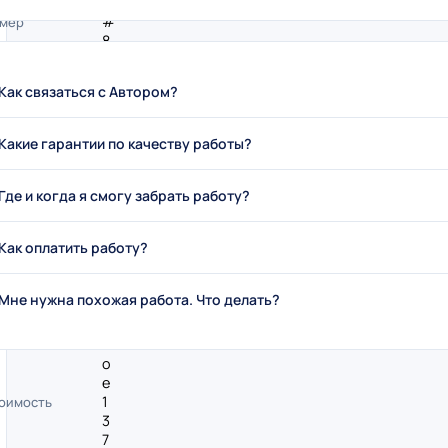
#
мер
8
7
5
Как связаться с Автором?
0
бавлен
1
.
Какие гарантии по качеству работы?
1
1
.
Где и когда я смогу забрать работу?
2
0
Как оплатить работу?
1
8
Д
п работы
Мне нужна похожая работа. Что делать?
р
у
г
о
е
1
оимость
3
7