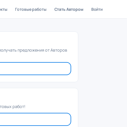
екты
Готовые работы
Стать Автором
Войти
 получать предложения от Авторов
товых работ!