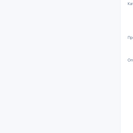
Ка
Пр
Оп