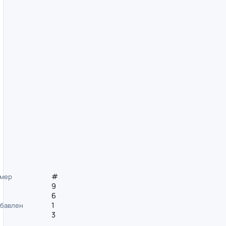
#
мер
9
6
1
бавлен
3
.