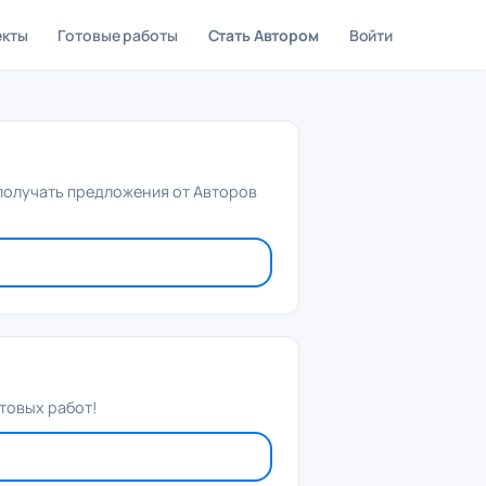
екты
Готовые работы
Стать Автором
Войти
 получать предложения от Авторов
товых работ!