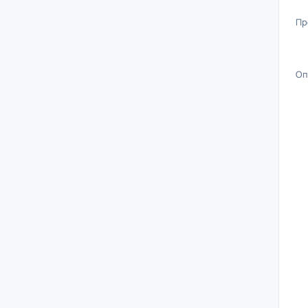
Пр
Оп