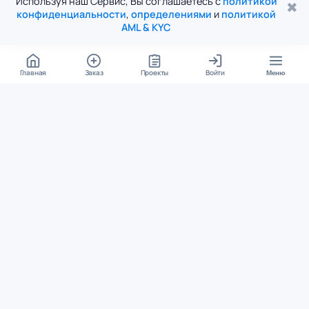
Используя наш Сервис, Вы соглашаетесь с
политикой
✖
конфиденциальности
,
определениями
и
политикой
AML & KYC
Главная
Заказ
Проекты
Войти
Меню
КОНТАКТЫ
support@student24.org
4.98
4.87
из
5
из
5
280+ отзывов
12 000+ оценок
Google Reviews
На Student24
МЕССЕНДЖЕРЫ
Диалог через VK