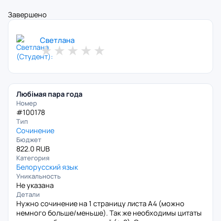
Завершено
Светлана
★
★
★
★
★
Любімая пара года
Номер
#100178
Тип
Сочинение
Бюджет
822.0 RUB
Категория
Белорусский язык
Уникальность
Не указана
Детали
Нужно сочинение на 1 страницу листа A4 (можно
немного больше/меньше). Так же необходимы цитаты