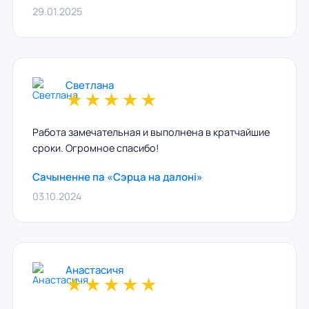
29.01.2025
Светлана
★
★
★
★
★
Работа замечательная и выполнена в кратчайшие
сроки. Огромное спасибо!
Сачыненне па «Сэрца на далонi»
03.10.2024
Анастасичя
★
★
★
★
★