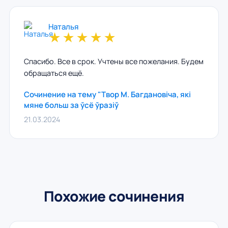
Наталья
★
★
★
★
★
Спасибо. Все в срок. Учтены все пожелания. Будем
обращаться ещё.
Сочинение на тему "Твор М. Багдановіча, які
мяне больш за ўсё ўразіў
21.03.2024
Похожие сочинения