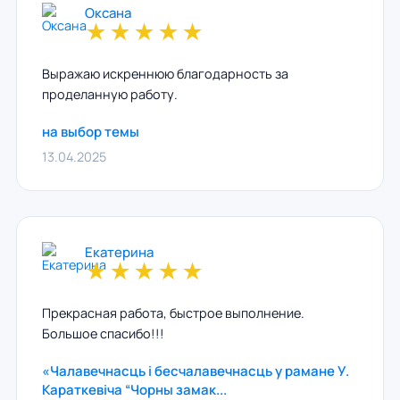
Оксана
★
★
★
★
★
Выражаю искреннюю благодарность за
проделанную работу.
на выбор темы
13.04.2025
Екатерина
★
★
★
★
★
Прекрасная работа, быстрое выполнение.
Большое спасибо!!!
«Чалавечнасць і бесчалавечнасць у рамане У.
Караткевіча “Чорны замак...