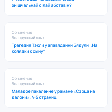
знішчальнай сілай абставін?
Сочинение
Белорусский язык
Трагедия Тэкли у апавяданни Бядули ,,На
колядки к сыну’’
Сочинение
Белорусский язык
Маладое пакаленне у рамане «Сэрца на
далони». 4-5 страниц