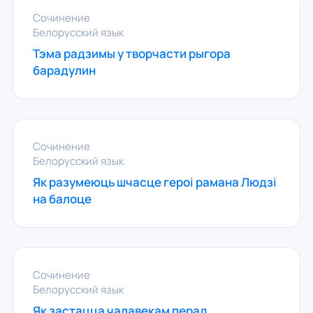
Сочинение
Белорусский язык
Тэма радзимы у творчасти рыгора
барадулин
Сочинение
Белорусский язык
Як разумеюць шчасце героi рамана Людзi
на балоце
Сочинение
Белорусский язык
Як застацца чалавекам перад