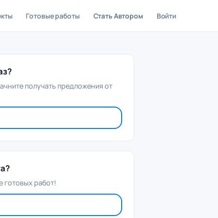
екты
Готовые работы
Стать Автором
Войти
аз?
начните получать предложения от
та?
 готовых работ!