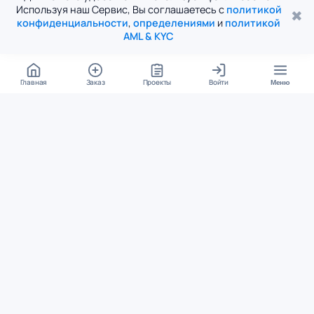
Используя наш Сервис, Вы соглашаетесь с
политикой
✖
конфиденциальности
,
определениями
и
политикой
AML & KYC
Главная
Заказ
Проекты
Войти
Меню
КОНТАКТЫ
support@student24.org
4.98
4.87
из
5
из
5
280+ отзывов
12 000+ оценок
Google Reviews
На Student24
МЕССЕНДЖЕРЫ