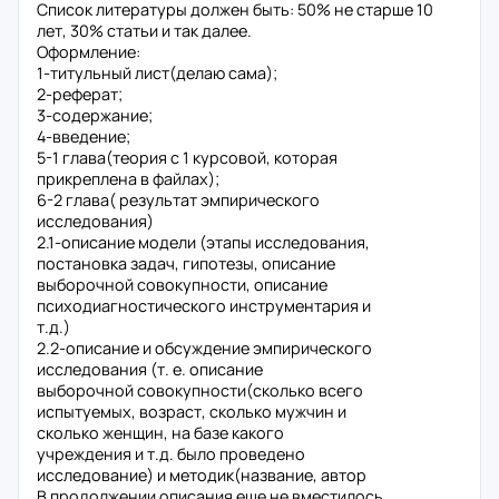
Список литературы должен быть: 50% не старше 10
лет, 30% статьи и так далее.
Оформление:
1-титульный лист(делаю сама);
2-реферат;
3-содержание;
4-введение;
5-1 глава(теория с 1 курсовой, которая
прикреплена в файлах);
6-2 глава( результат эмпирического
исследования)
2.1-описание модели (этапы исследования,
постановка задач, гипотезы, описание
выборочной совокупности, описание
психодиагностического инструментария и
т.д.)
2.2-описание и обсуждение эмпирического
исследования (т. е. описание
выборочной совокупности(сколько всего
испытуемых, возраст, сколько мужчин и
сколько женщин, на базе какого
учреждения и т.д. было проведено
исследование) и методик(название, автор
В продолжении описания еще не вместилось