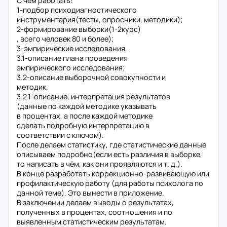
С чем работать:
1-подбор психодиагностического
инструментария(тесты, опросники, методики);
2-формирование выборки(1-2курс)
, всего человек 80 и более);
3-эмпирические исследования.
3.1-описание плана проведения
эмпирического исследования;
3.2-описание выборочной совокупности и
методик.
3.2.1-описание, интерпретация результатов
(данные по каждой методике указывать
в процентах, а после каждой методике
сделать подробную интерпретацию в
соответствии с ключом).
После делаем статистику, где статистические данные
описываем подробно(если есть различия в выборке,
то написать в чём, как они проявляются и т. д.).
В конце разработать коррекционно-развивающую или
профилактическую работу (для работы психолога по
данной теме). Это вынести в приложение.
В заключении делаем выводы о результатах,
полученных в процентах, соотношения и по
выявленным статистическим результатам.