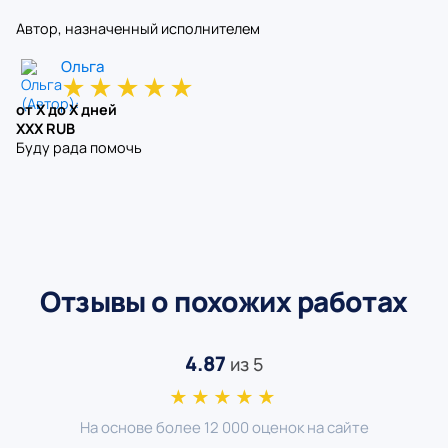
Автор, назначенный исполнителем
Ольга
★
★
★
★
★
от X до X дней
XXX RUB
Буду рада помочь
Отзывы о похожих работах
4.87
из 5
★★★★★
На основе более 12 000 оценок на сайте