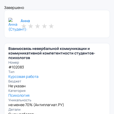
Завершено
Анна
★
★
★
★
★
Взаимосвязь невербальной коммуникации и
коммуникативной компетентности студентов-
психологов
Номер
#102083
Тип
Курсовая работа
Бюджет
Не указан
Категория
Психология
Уникальность
не менее 70% (
Антиплагиат.РУ
)
Детали