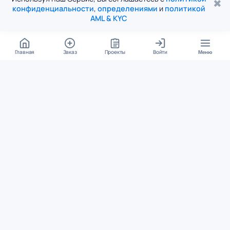
✖
конфиденциальности
,
определениями
и
политикой
AML & KYC
Главная
Заказ
Проекты
Войти
Меню
КОНТАКТЫ
support@student24.org
4.98
4.87
из
5
из
5
280+ отзывов
12 000+ оценок
Google Reviews
На Student24
МЕССЕНДЖЕРЫ
Диалог через VK