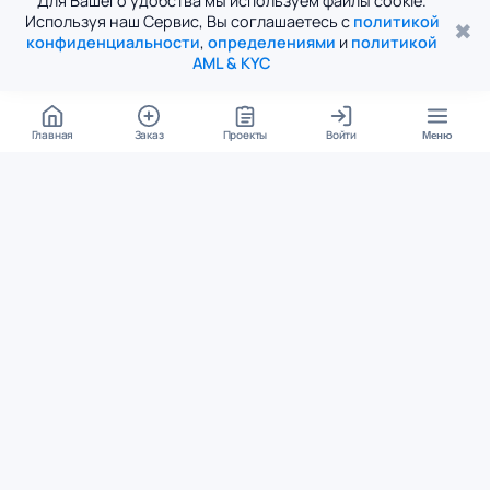
Для Вашего удобства мы используем файлы cookie.
Используя наш Сервис, Вы соглашаетесь с
политикой
✖
конфиденциальности
,
определениями
и
политикой
AML & KYC
Главная
Заказ
Проекты
Войти
Меню
КОНТАКТЫ
support@student24.org
4.98
4.87
из
5
из
5
280+ отзывов
12 000+ оценок
Google Reviews
На Student24
МЕССЕНДЖЕРЫ