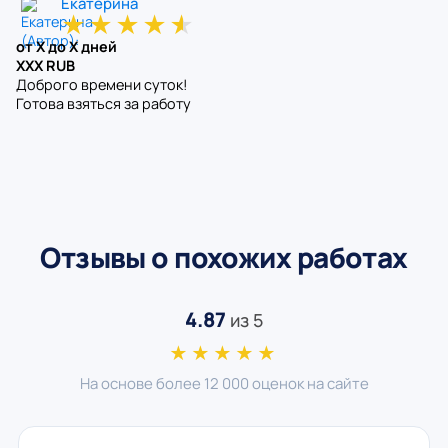
Екатерина
★
★
★
★
★
от X до X дней
XXX RUB
Доброго времени суток!
Готова взяться за работу
Отзывы о похожих работах
4.87
из 5
★★★★★
На основе более 12 000 оценок на сайте