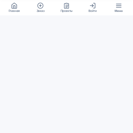
Главная
Заказ
Проекты
Войти
Меню
КОНТАКТЫ
support@student24.org
4.98
4.87
из
5
из
5
280+ отзывов
12 000+ оценок
Google Reviews
На Student24
МЕССЕНДЖЕРЫ
Диалог через VK
Чат в Telegram
ОСНОВНОЕ