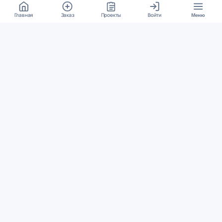
Главная
Заказ
Проекты
Войти
Меню
КОНТАКТЫ
support@student24.org
4.98
4.87
из
5
из
5
280+ отзывов
12 000+ оценок
Google Reviews
На Student24
МЕССЕНДЖЕРЫ
Диалог через VK
Чат в Telegram
ОСНОВНОЕ