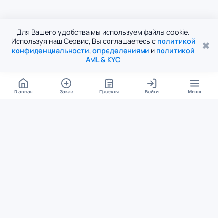
Для Вашего удобства мы используем файлы cookie.
Используя наш Сервис, Вы соглашаетесь с
политикой
✖
конфиденциальности
,
определениями
и
политикой
AML & KYC
Главная
Заказ
Проекты
Войти
Меню
КОНТАКТЫ
support@student24.org
4.98
4.87
из
5
из
5
280+ отзывов
12 000+ оценок
Google Reviews
На Student24