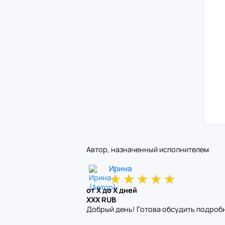
Автор, назначенный исполнителем
Ирина
★
★
★
★
★
от X до X дней
XXX RUB
Добрый день! Готова обсудить подроб