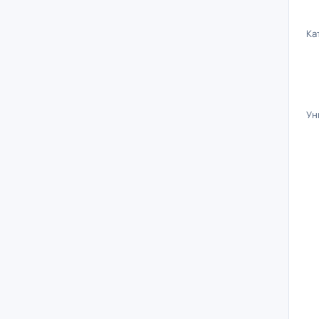
Ка
Ун