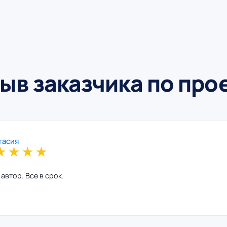
ыв заказчика по про
тасия
★
★
★
★
автор. Все в срок.