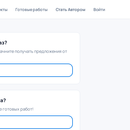
екты
Готовые работы
Стать Автором
Войти
аз?
начните получать предложения от
та?
 готовых работ!