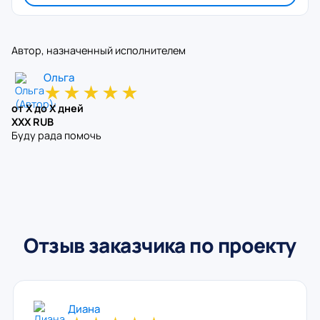
Автор, назначенный исполнителем
Ольга
★
★
★
★
★
от X до X дней
XXX RUB
Буду рада помочь
Отзыв заказчика по проекту
Диана