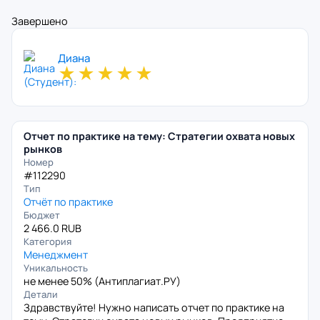
Завершено
Диана
★
★
★
★
★
Отчет по практике на тему: Стратегии охвата новых
рынков
Номер
#112290
Тип
Отчёт по практике
Бюджет
2 466.0 RUB
Категория
Менеджмент
Уникальность
не менее 50% (
Антиплагиат.РУ
)
Детали
Здравствуйте! Нужно написать отчет по практике на