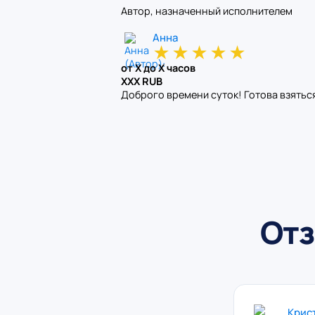
Автор, назначенный исполнителем
Анна
★
★
★
★
★
от X до X часов
XXX RUB
Доброго времени суток! Готова взяться 
Отз
Крис