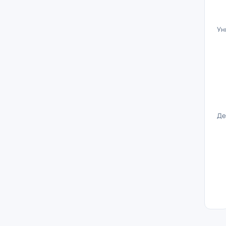
Ун
Де