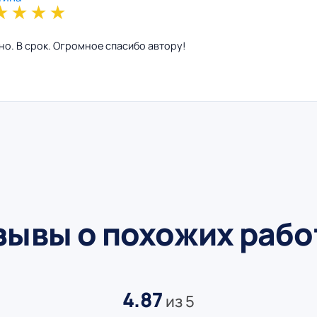
★
★
★
★
но. В срок. Огромное спасибо автору!
зывы о похожих рабо
4.87
из 5