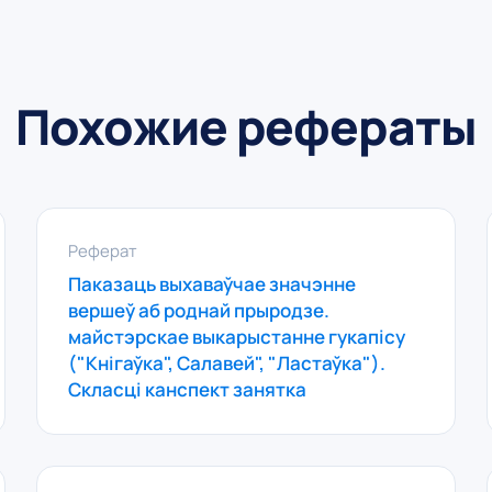
Похожие рефераты
Реферат
Паказаць выхаваўчае значэнне
вершеў аб роднай прыродзе.
майстэрскае выкарыстанне гукапісу
("Кнігаўка", Салавей", "Ластаўка").
Скласці канспект занятка