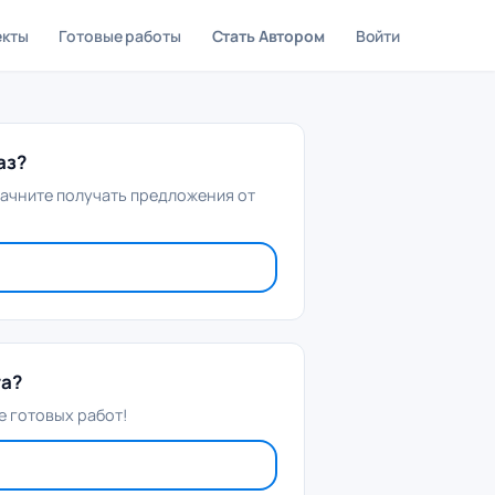
екты
Готовые работы
Стать Автором
Войти
аз?
начните получать предложения от
та?
 готовых работ!