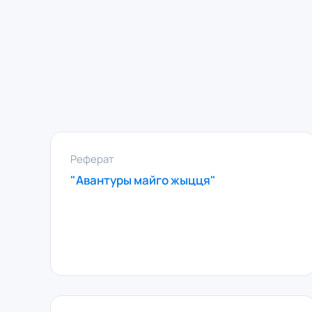
Реферат
"Авантуры майго жыцця"