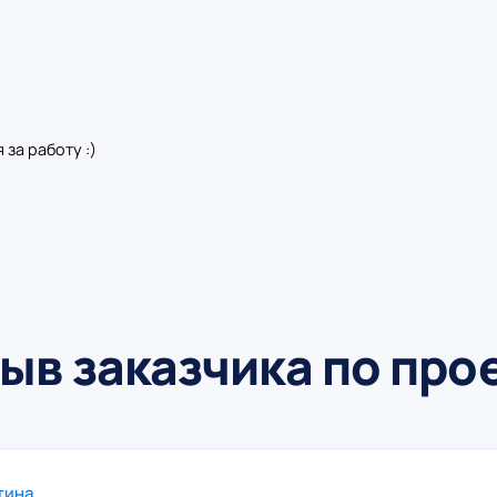
за работу :)
ыв заказчика по про
тина