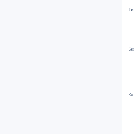
Ти
Бю
Ка