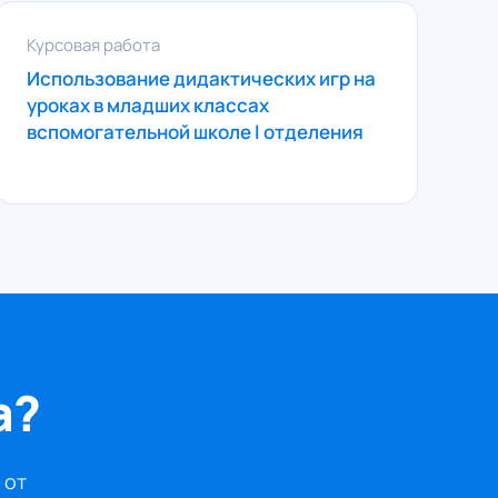
Курсовая работа
Использование дидактических игр на
уроках в младших классах
вспомогательной школе l отделения
а?
 от