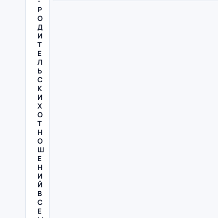
-
Р
О
Д
И
Т
Е
Л
Ь
С
К
И
Х
О
Т
Н
О
Ш
Е
Н
И
Й
В
С
Е