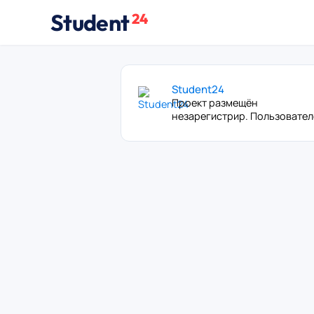
Student
24
Student24
Проект размещён
незарегистрир. Пользовате