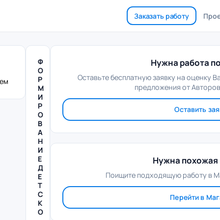
Заказать работу
Про
Ф
Нужна работа по
О
Оставьте бесплатную заявку на оценку В
Р
лем
предложения от Авторов
М
И
Р
Оставить зая
О
В
А
Н
И
Е
Нужна похожая 
Д
Поищите подходящую работу в М
Е
Т
С
Перейти в Ма
К
О