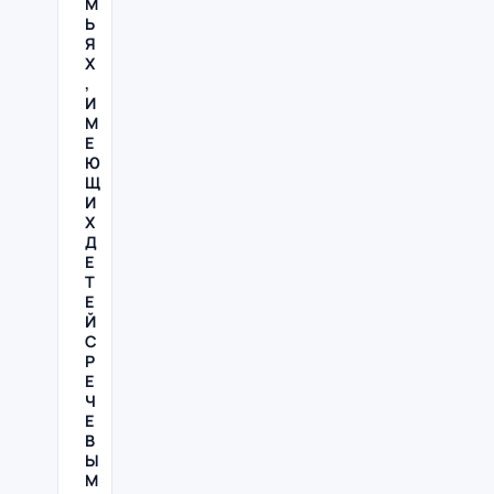
М
Ь
Я
Х
,
И
М
Е
Ю
Щ
И
Х
Д
Е
Т
Е
Й
С
Р
Е
Ч
Е
В
Ы
М