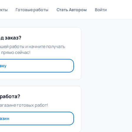
екты
Готовые работы
Стать Автором
Войти
д заказ?
ашей работы и начните получать
 прямо сейчас!
вку
работа?
агазине готовых работ!
газин