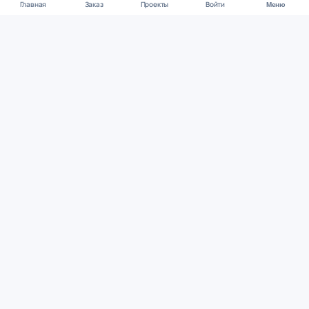
Главная
Заказ
Проекты
Войти
Меню
КОНТАКТЫ
support@student24.org
4.98
4.87
из
5
из
5
280+ отзывов
12 000+ оценок
Google Reviews
На Student24
МЕССЕНДЖЕРЫ
Диалог через VK
Чат в Telegram
ОСНОВНОЕ