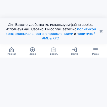
Для Вашего удобства мы используем файлы cookie.
Используя наш Сервис, Вы соглашаетесь с
политикой
✖
конфиденциальности
,
определениями
и
политикой
AML & KYC
Главная
Заказ
Проекты
Войти
Меню
КОНТАКТЫ
support@student24.org
4.98
4.87
из
5
из
5
280+ отзывов
12 000+ оценок
Google Reviews
На Student24