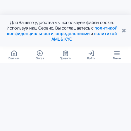
Для Вашего удобства мы используем файлы cookie.
Используя наш Сервис, Вы соглашаетесь с
политикой
✖
конфиденциальности
,
определениями
и
политикой
AML & KYC
Главная
Заказ
Проекты
Войти
Меню
КОНТАКТЫ
support@student24.org
4.98
4.87
из
5
из
5
280+ отзывов
12 000+ оценок
Google Reviews
На Student24