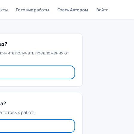
екты
Готовые работы
Стать Автором
Войти
аз?
начните получать предложения от
та?
 готовых работ!