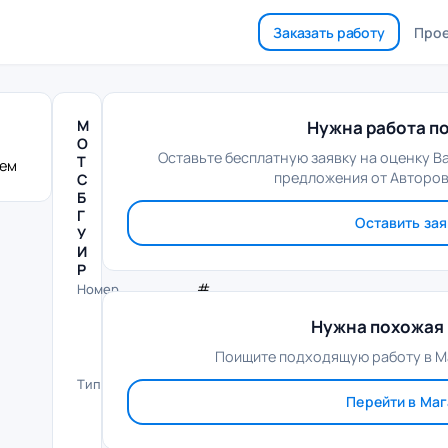
Заказать работу
Про
М
Нужна работа по
О
Оставьте бесплатную заявку на оценку В
Т
лем
предложения от Авторов
С
Б
Г
Оставить зая
У
И
Р
#
Номер
1
Нужна похожая 
9
5
Поищите подходящую работу в М
8
К
Тип
Перейти в Ма
у
р
с