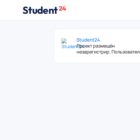
Student
24
Student24
Проект размещён
незарегистрир. Пользовате