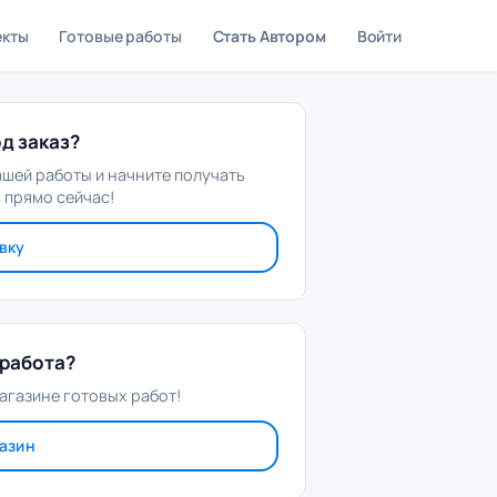
екты
Готовые работы
Стать Автором
Войти
д заказ?
ашей работы и начните получать
 прямо сейчас!
вку
работа?
агазине готовых работ!
газин