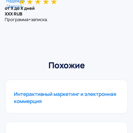
★
★
★
★
★
от X до X дней
XXX RUB
Программа+записка.
Похожие
Интерактивный маркетинг и электронная
коммерция