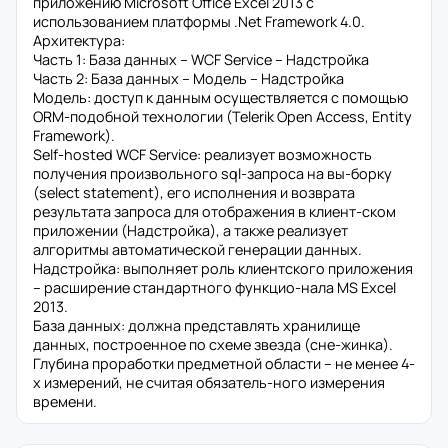
приложению Microsoft Office Excel 2013 с
использованием платформы .Net Framework 4.0.
Архитектура:
Часть 1: База данных – WCF Service – Надстройка
Часть 2: База данных – Модель – Надстройка
Модель: доступ к данным осуществляется с помощью
ORM-подобной технологии (Telerik Open Access, Entity
Framework).
Self-hosted WCF Service: реализует возможность
получения произвольного sql-запроса на вы-борку
(select statement), его исполнения и возврата
результата запроса для отображения в клиент-ском
приложении (Надстройка), а также реализует
алгоритмы автоматической генерации данных.
Надстройка: выполняет роль клиентского приложения
– расширение стандартного функцио-нала MS Excel
2013.
База данных: должна представлять хранилище
данных, построенное по схеме звезда (сне-жинка).
Глубина проработки предметной области – не менее 4-
х измерений, не считая обязатель-ного измерения
времени.