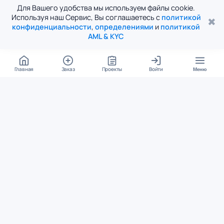
Для Вашего удобства мы используем файлы cookie.
Используя наш Сервис, Вы соглашаетесь с
политикой
✖
конфиденциальности
,
определениями
и
политикой
AML & KYC
Главная
Заказ
Проекты
Войти
Меню
КОНТАКТЫ
support@student24.org
4.98
4.87
из
5
из
5
280+ отзывов
12 000+ оценок
Google Reviews
На Student24
МЕССЕНДЖЕРЫ