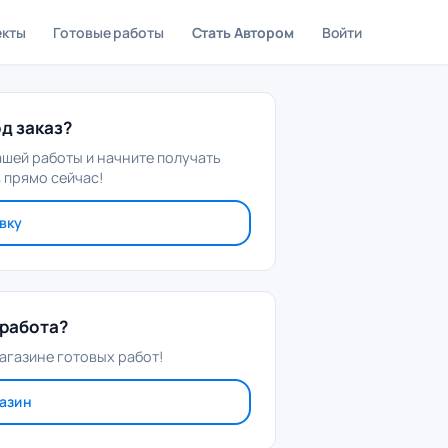
екты
Готовые работы
Стать Автором
Войти
д заказ?
ашей работы и начните получать
 прямо сейчас!
вку
работа?
агазине готовых работ!
газин