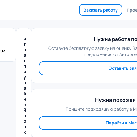
Заказать работу
Про
о
Нужна работа по
т
Оставьте бесплатную заявку на оценку В
ч
лем
предложения от Авторов
е
т
п
Оставить зая
о
у
ч
е
б
н
Нужна похожая 
о
Поищите подходящую работу в М
й
п
р
Перейти в Ма
а
к