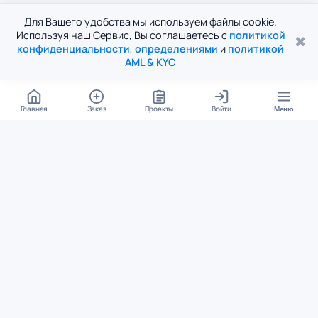
Для Вашего удобства мы используем файлы cookie.
Используя наш Сервис, Вы соглашаетесь с
политикой
✖
конфиденциальности
,
определениями
и
политикой
AML & KYC
Главная
Заказ
Проекты
Войти
Меню
КОНТАКТЫ
support@student24.org
4.98
4.87
из
5
из
5
280+ отзывов
12 000+ оценок
Google Reviews
На Student24