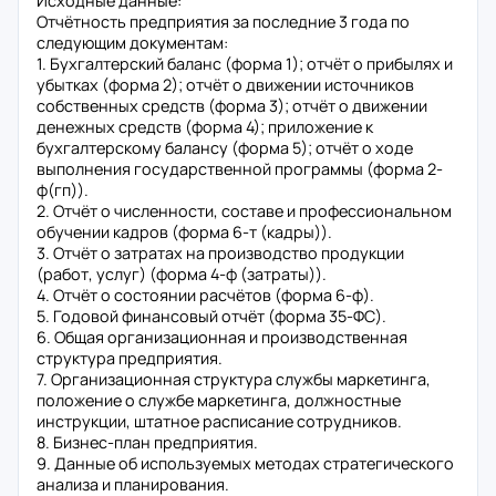
Исходные данные:
Отчётность предприятия за последние 3 года по
следующим документам:
1. Бухгалтерский баланс (форма 1); отчёт о прибылях и
убытках (форма 2); отчёт о движении источников
собственных средств (форма 3); отчёт о движении
денежных средств (форма 4); приложение к
бухгалтерскому балансу (форма 5); отчёт о ходе
выполнения государственной программы (форма 2-
ф(гп)).
2. Отчёт о численности, составе и профессиональном
обучении кадров (форма 6-т (кадры)).
3. Отчёт о затратах на производство продукции
(работ, услуг) (форма 4-ф (затраты)).
4. Отчёт о состоянии расчётов (форма 6-ф).
5. Годовой финансовый отчёт (форма 35-ФС).
6. Общая организационная и производственная
структура предприятия.
7. Организационная структура службы маркетинга,
положение о службе маркетинга, должностные
инструкции, штатное расписание сотрудников.
8. Бизнес-план предприятия.
9. Данные об используемых методах стратегического
анализа и планирования.