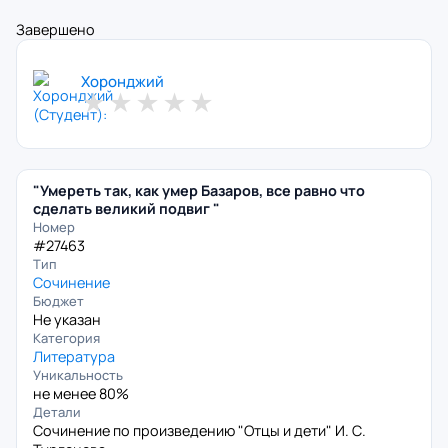
Завершено
Хоронджий
★
★
★
★
★
"Умереть так, как умер Базаров, все равно что
сделать великий подвиг "
Номер
#27463
Тип
Сочинение
Бюджет
Не указан
Категория
Литература
Уникальность
не менее 80%
Детали
Сочинение по произведению "Отцы и дети" И. С.