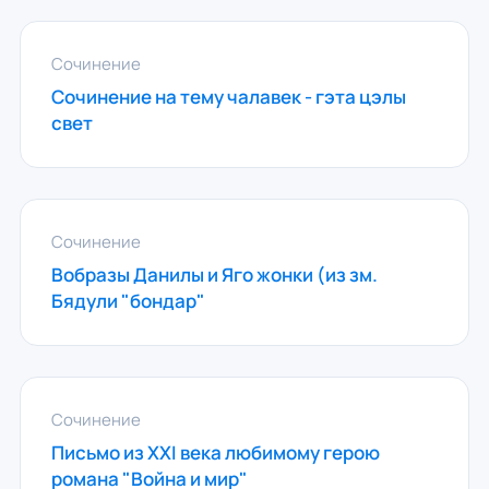
Сочинение
Сочинение на тему чалавек - гэта цэлы
свет
Сочинение
Вобразы Данилы и Яго жонки (из зм.
Бядули "бондар"
Сочинение
Письмо из XXI века любимому герою
романа "Война и мир"