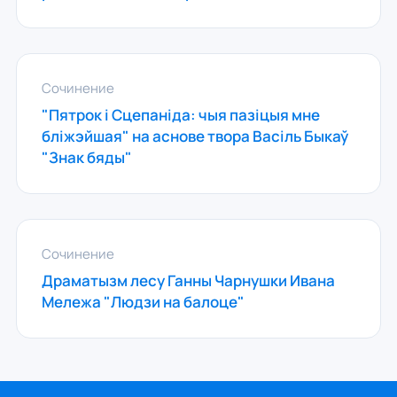
Сочинение
"Пятрок і Сцепаніда: чыя пазіцыя мне
бліжэйшая" на аснове твора Васіль Быкаў
"Знак бяды"
Сочинение
Драматызм лесу Ганны Чарнушки Ивана
Мележа "Людзи на балоце"