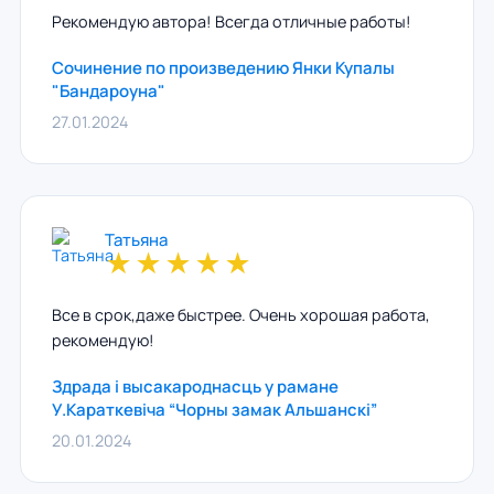
Рекомендую автора! Всегда отличные работы!
Сочинение по произведению Янки Купалы
"Бандароуна"
27.01.2024
Татьяна
★
★
★
★
★
Все в срок,даже быстрее. Очень хорошая работа,
рекомендую!
Здрада і высакароднасць у рамане
У.Караткевіча “Чорны замак Альшанскі”
20.01.2024