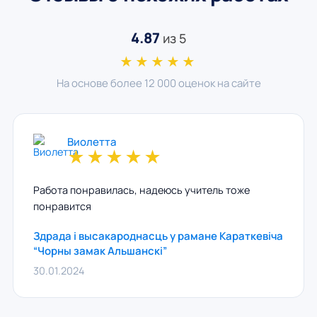
4.87
из 5
★★★★★
На основе более 12 000 оценок на сайте
Виолетта
★
★
★
★
★
Работа понравилась, надеюсь учитель тоже
понравится
Здрада і высакароднасць у рамане Караткевіча
“Чорны замак Альшанскі”
30.01.2024