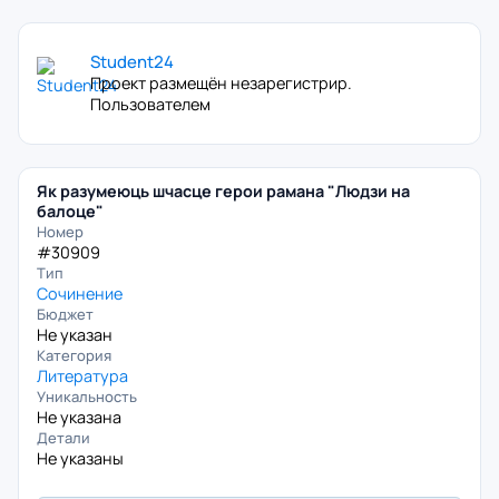
Student24
Проект размещён незарегистрир.
Пользователем
Як разумеюць шчасце герои рамана "Людзи на
балоце"
Номер
#30909
Тип
Сочинение
Бюджет
Не указан
Категория
Литература
Уникальность
Не указана
Детали
Не указаны