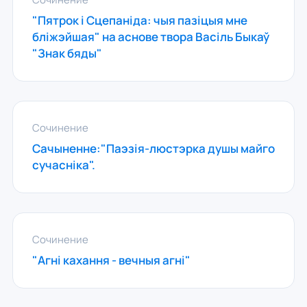
"Пятрок і Сцепаніда: чыя пазіцыя мне
бліжэйшая" на аснове твора Васіль Быкаў
"Знак бяды"
Сочинение
Сачыненне:"Паэзiя-люстэрка душы майго
сучаснiка".
Сочинение
"Агні кахання - вечныя агні"