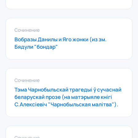
Сочинение
Вобразы Данилы и Яго жонки (из зм.
Бядули "бондар"
Сочинение
Тэма Чарнобыльскай трагедыі ў сучаснай
беларускай прозе (на матэрыяле кнігі
С.Алексіевіч "Чарнобыльская малітва").
Сочинение