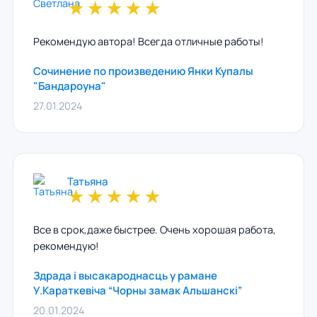
★
★
★
★
★
Рекомендую автора! Всегда отличные работы!
Сочинение по произведению Янки Купалы
"Бандароуна"
27.01.2024
Татьяна
★
★
★
★
★
Все в срок,даже быстрее. Очень хорошая работа,
рекомендую!
Здрада і высакароднасць у рамане
У.Караткевіча “Чорны замак Альшанскі”
20.01.2024