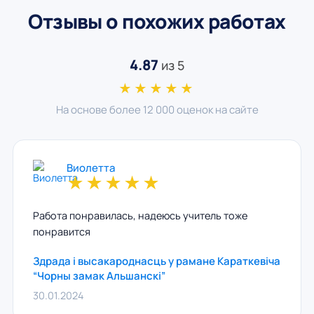
Отзывы о похожих работах
4.87
из 5
★★★★★
На основе более 12 000 оценок на сайте
Виолетта
★
★
★
★
★
Работа понравилась, надеюсь учитель тоже
понравится
Здрада і высакароднасць у рамане Караткевіча
“Чорны замак Альшанскі”
30.01.2024