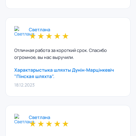
Светлана
★
★
★
★
★
Отличная работа за короткий срок. Спасибо
огромное, вы нас выручили.
Характарыстыка шляхты Дунiн-Марцiнкевiч
"Пiнская шляхта".
18.12.2023
Светлана
★
★
★
★
★