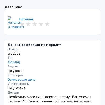
Завершено
Наталья
★
★
★
★
★
Денежное обращение и кредит
Номер
#32802
Тип
Доклад
Бюджет
Не указан
Категория
Банковское дело
Уникальность
Не указана
Детали
Необходим маленький доклад на тему : Банковская
система РБ. Самая главная просьба не с интернета.