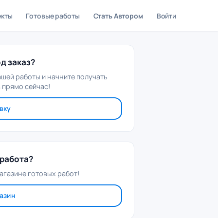
екты
Готовые работы
Стать Автором
Войти
д заказ?
ашей работы и начните получать
 прямо сейчас!
вку
работа?
агазине готовых работ!
газин