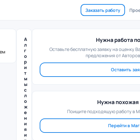
Заказать работу
Про
А
Нужна работа по
л
Оставьте бесплатную заявку на оценку В
г
лем
предложения от Авторов
о
р
и
Оставить зая
т
м
ы
с
л
о
Нужна похожая 
ж
Поищите подходящую работу в М
е
н
и
Перейти в Ма
я
и