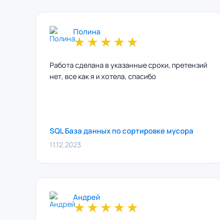
Полина
★
★
★
★
★
Работа сделана в указанные сроки, претензий
нет, все как я и хотела, спасибо
SQL База данных по сортировке мусора
11.12.2023
Андрей
★
★
★
★
★