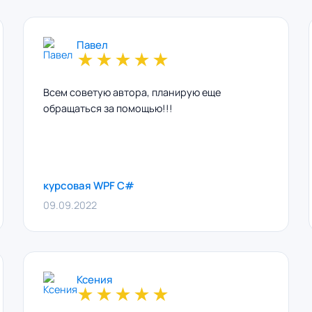
Павел
★
★
★
★
★
Всем советую автора, планирую еще
обращаться за помощью!!!
курсовая WPF C#
09.09.2022
Ксения
★
★
★
★
★