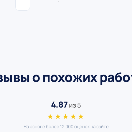
.
зывы о похожих рабо
4.87
из 5
★★★★★
На основе более 12 000 оценок на сайте