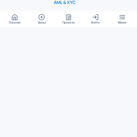
AML & KYC
Главная
Заказ
Проекты
Войти
Меню
КОНТАКТЫ
support@student24.org
4.98
4.87
из
5
из
5
280+ отзывов
12 000+ оценок
Google Reviews
На Student24
МЕССЕНДЖЕРЫ
Диалог через VK
Чат в Telegram