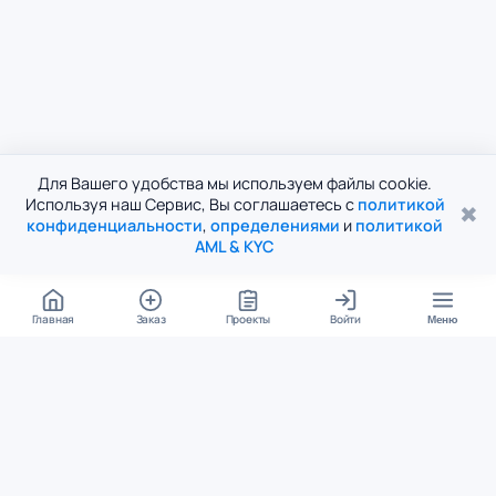
Для Вашего удобства мы используем файлы cookie.
Используя наш Сервис, Вы соглашаетесь с
политикой
✖
конфиденциальности
,
определениями
и
политикой
AML & KYC
Главная
Заказ
Проекты
Войти
Меню
КОНТАКТЫ
support@student24.org
4.98
4.87
из
5
из
5