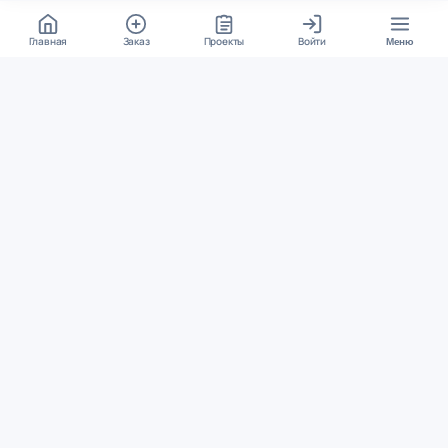
Главная
Заказ
Проекты
Войти
Меню
КОНТАКТЫ
support@student24.org
4.98
4.87
из
5
из
5
280+ отзывов
12 000+ оценок
Google Reviews
На Student24
МЕССЕНДЖЕРЫ
Диалог через VK
Чат в Telegram