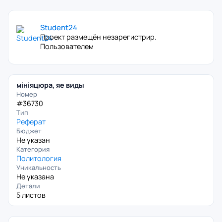
Student24
Проект размещён незарегистрир.
Пользователем
мініяцюра, яе виды
Номер
#36730
Тип
Реферат
Бюджет
Не указан
Категория
Политология
Уникальность
Не указана
Детали
5 листов