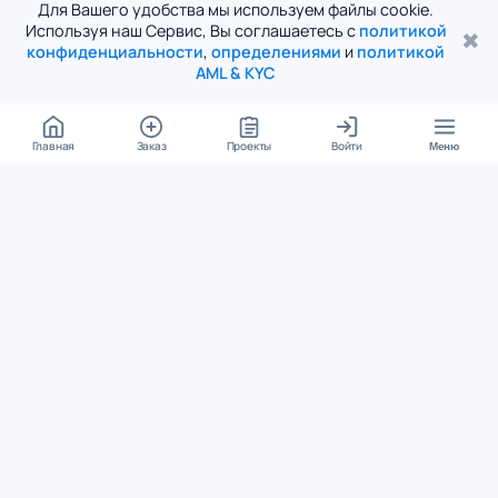
Для Вашего удобства мы используем файлы cookie.
Используя наш Сервис, Вы соглашаетесь с
политикой
✖
конфиденциальности
,
определениями
и
политикой
AML & KYC
Главная
Заказ
Проекты
Войти
Меню
КОНТАКТЫ
support@student24.org
4.98
4.87
из
5
из
5
280+ отзывов
12 000+ оценок
Google Reviews
На Student24
МЕССЕНДЖЕРЫ