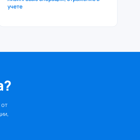
учете
а?
 от
ции,