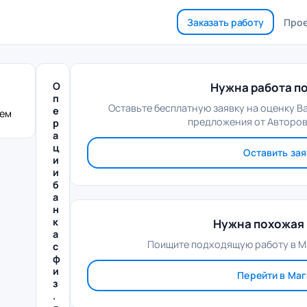
Заказать работу
Про
О
Нужна работа по
п
Оставьте бесплатную заявку на оценку В
е
лем
предложения от Авторов
р
а
ц
Оставить зая
и
и
б
а
н
к
Нужна похожая 
а
Поищите подходящую работу в М
с
ф
и
Перейти в Ма
з
.