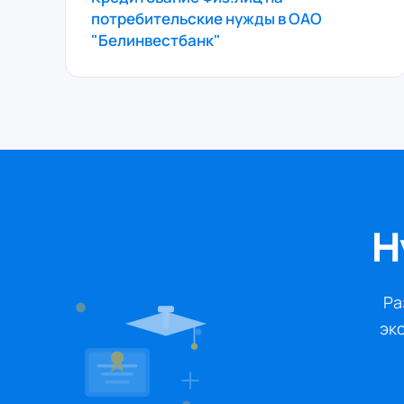
потребительские нужды в ОАО
"Белинвестбанк"
Н
Ра
экс