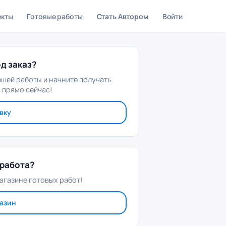
екты
Готовые работы
Стать Автором
Войти
д заказ?
ашей работы и начните получать
 прямо сейчас!
вку
работа?
агазине готовых работ!
газин