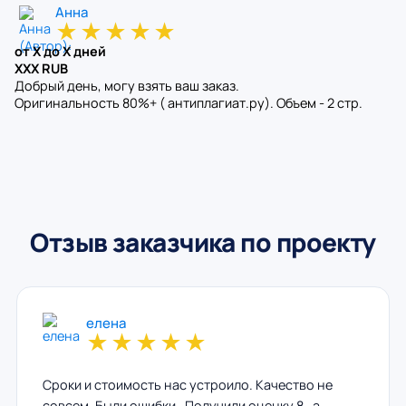
Анна
★
★
★
★
★
от X до X дней
XXX RUB
Добрый день, могу взять ваш заказ.
Оригинальность 80%+ ( антиплагиат.ру). Объем - 2 стр.
Отзыв заказчика по проекту
елена
★
★
★
★
★
Сроки и стоимость нас устроило. Качество не
совсем. Были ошибки . Получили оценку 8 , а