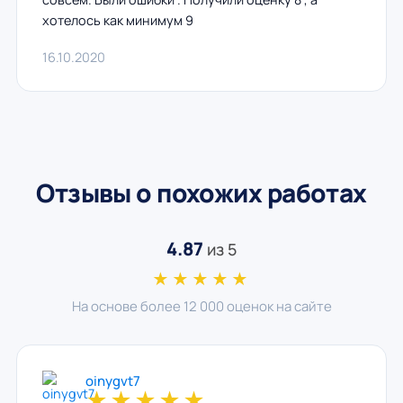
хотелось как минимум 9
16.10.2020
Отзывы о похожих работах
4.87
из 5
★★★★★
На основе более 12 000 оценок на сайте
oinygvt7
★
★
★
★
★