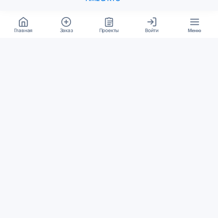
Главная
Заказ
Проекты
Войти
Меню
КОНТАКТЫ
support@student24.org
4.98
4.87
из
5
из
5
280+ отзывов
12 000+ оценок
Google Reviews
На Student24
МЕССЕНДЖЕРЫ
Диалог через VK
Чат в Telegram