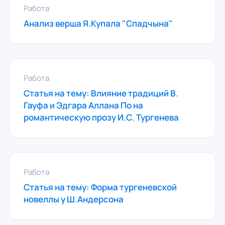
Работа
Анализ верша Я.Купала "Спадчына"
Работа
Статья на тему: Влияние традиций В.
Гауфа и Эдгара Аллана По на
романтическую прозу И.С. Тургенева
Работа
Статья на тему: Форма тургеневской
новеллы у Ш.Андерсона