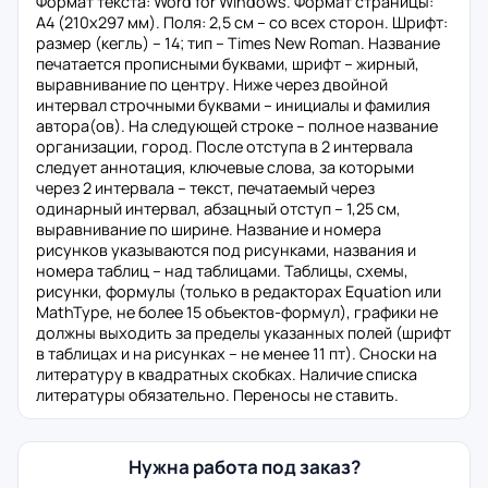
Формат текста: Word for Windows. Формат страницы:
А4 (210x297 мм). Поля: 2,5 см – со всех сторон. Шрифт:
размер (кегль) – 14; тип – Times New Roman. Название
печатается прописными буквами, шрифт – жирный,
выравнивание по центру. Ниже через двойной
интервал строчными буквами – инициалы и фамилия
автора(ов). На следующей строке – полное название
организации, город. После отступа в 2 интервала
следует аннотация, ключевые слова, за которыми
через 2 интервала – текст, печатаемый через
одинарный интервал, абзацный отступ – 1,25 см,
выравнивание по ширине. Название и номера
рисунков указываются под рисунками, названия и
номера таблиц – над таблицами. Таблицы, схемы,
рисунки, формулы (только в редакторах Equation или
MathType, не более 15 объектов-формул), графики не
должны выходить за пределы указанных полей (шрифт
в таблицах и на рисунках – не менее 11 пт). Сноски на
литературу в квадратных скобках. Наличие списка
литературы обязательно. Переносы не ставить.
Нужна работа под заказ?