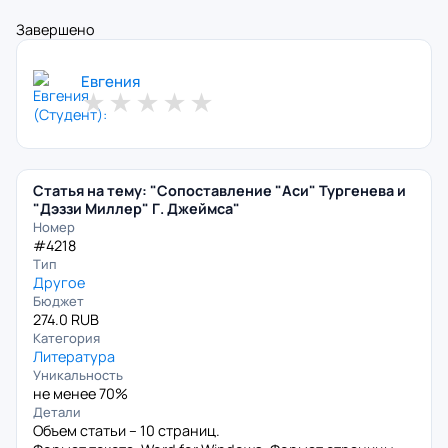
Завершено
Евгения
★
★
★
★
★
Статья на тему: "Сопоставление "Аси" Тургенева и
"Дэззи Миллер" Г. Джеймса"
Номер
#4218
Тип
Другое
Бюджет
274.0 RUB
Категория
Литература
Уникальность
не менее 70%
Детали
Объем статьи – 10 страниц.